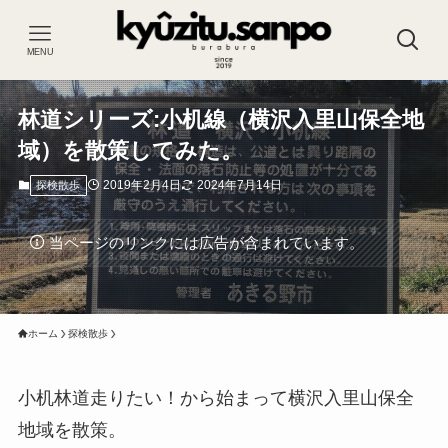
MENU
林道シリーズ:小机線（横沢入里山保全地
域）を散策してみた。
2019年2月4日
2024年7月14日
探検散歩
当ページのリンクには広告が含まれています。
ホーム
探検散歩
小机林道走りたい！から始まって横沢入里山保全
地域を散策。