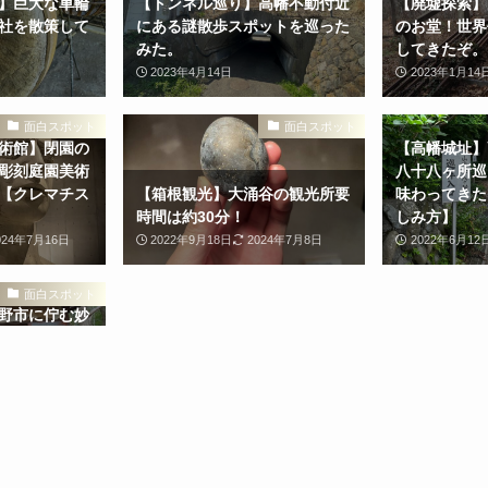
】巨大な車輪
【トンネル巡り】高幡不動付近
【廃墟探索】
社を散策して
にある謎散歩スポットを巡った
のお堂！世界
みた。
してきたぞ。
2023年4月14日
2023年1月14
面白スポット
面白スポット
術館】閉園の
【高幡城址】
彫刻庭園美術
八十八ヶ所巡
【クレマチス
【箱根観光】大涌谷の観光所要
味わってきた
時間は約30分！
しみ方】
024年7月16日
2022年9月18日
2024年7月8日
2022年6月12
面白スポット
野市に佇む妙
拝観してきた
野市草花へ探
025年2月2日