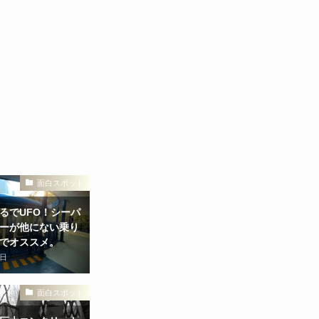
面白スポット
るでUFO！シーパ
ーが他にない乗り
でオススメ。
4日
面白スポット