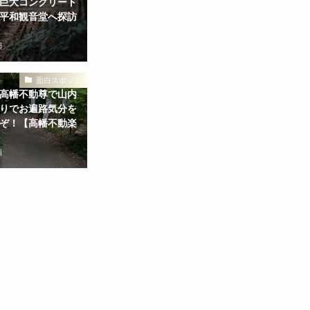
巨大コンクリート
平和観音堂へ探訪
日
面白スポット
高幡不動尊で山内
りでお遍路気分を
ぞ！【高幡不動楽
日