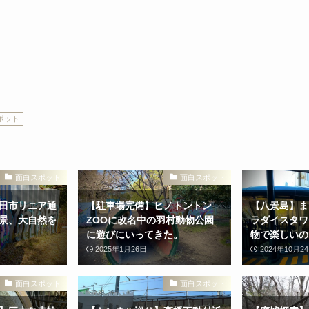
ポット
面白スポット
面白スポット
田市リニア通
【駐車場完備】ヒノトントン
【八景島】ま
景、大自然を
ZOOに改名中の羽村動物公園
ラダイスタワ
に遊びにいってきた。
物で楽しいの
2025年1月26日
2024年10月2
面白スポット
面白スポット