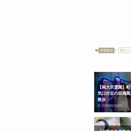
探検散歩
面白ス
【南大沢霊園】町
気口付近の田園風
散歩
2025年2月2日