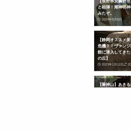
【長野県安曇野市
と砲弾！潮神明神
みたぞ。
2024年8月8日
【静岡オススメ美
危機？！ヴァンジ
館に潜入してきた
の丘】
2023年1月12日
2
【番神山】あきる
見宮（日蓮宗）を
ぞ。東京都あきる
検【廃墟】
2022年2月20日
2