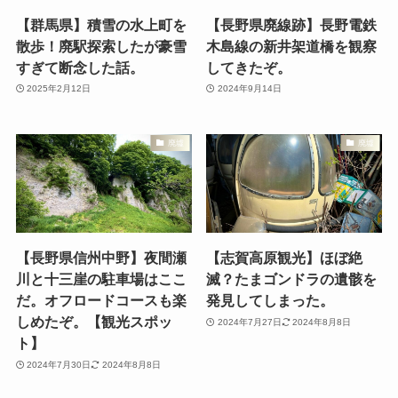
【群馬県】積雪の水上町を
【長野県廃線跡】長野電鉄
散歩！廃駅探索したが豪雪
木島線の新井架道橋を観察
すぎて断念した話。
してきたぞ。
2025年2月12日
2024年9月14日
廃墟
廃墟
【長野県信州中野】夜間瀬
【志賀高原観光】ほぼ絶
川と十三崖の駐車場はここ
滅？たまゴンドラの遺骸を
だ。オフロードコースも楽
発見してしまった。
しめたぞ。【観光スポッ
2024年7月27日
2024年8月8日
ト】
2024年7月30日
2024年8月8日