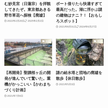
む妙見宮（日蓮宗）を拝観
ボート借りたら快適すぎて
してきたぞ。東京都あきる
最高だった。湖に浮かぶ謎
野市草花へ探検【廃墟】
の建物はナニ？！【おもし
ろスポット】
2022年2月20日
2025年2月2日
2021年8月31日
2024年6月27日
廃墟
廃墟
【再開発】聖蹟桜ヶ丘の開
謎の給水塔と団地の廃墟を
発が進んでいて驚いた。重
散歩【休日散歩】
機がかっこいい【かわまち
2021年5月3日
づくり計画】
2021年7月6日