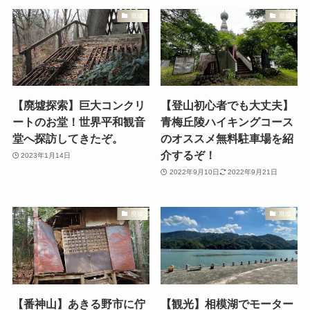
廃墟
廃墟
【廃墟探索】巨大コンクリ
【登山初心者でも大丈夫】
ートのお堂！世界平和観音
青梅丘陵ハイキングコース
堂へ探訪してきたぞ。
のオススメ無料駐車場を紹
介するぞ！
2023年1月14日
2022年9月10日
2022年9月21日
廃墟
廃墟
【番神山】あきる野市に佇
【観光】相模湖でモーター