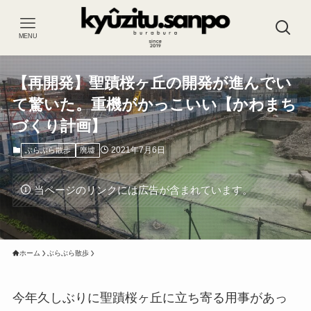
MENU
【再開発】聖蹟桜ヶ丘の開発が進んでい
て驚いた。重機がかっこいい【かわまち
づくり計画】
2021年7月6日
ぶらぶら散歩
廃墟
当ページのリンクには広告が含まれています。
ホーム
ぶらぶら散歩
今年久しぶりに聖蹟桜ヶ丘に立ち寄る用事があっ