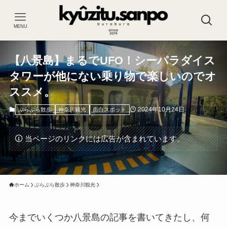
MENU
【八景島】まるでUFO！シーパラダイス
タワーが他にない乗り物で楽しいのでオ
ススメ。
2024年10月24日
ぶらぶら散歩
神奈川観光
面白スポット
当ページのリンクには広告が含まれています。
ホーム
ぶらぶら散歩
神奈川観光
今までいくつか八景島の記事を書いてきたし、何