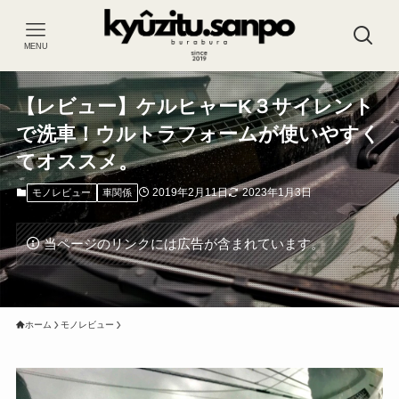
MENU
【レビュー】ケルヒャーK３サイレント
で洗車！ウルトラフォームが使いやすく
てオススメ。
2019年2月11日
2023年1月3日
モノレビュー
車関係
当ページのリンクには広告が含まれています。
ホーム
モノレビュー