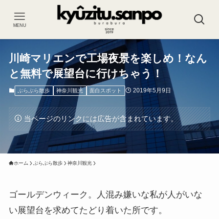
MENU
川崎マリエンで工場夜景を楽しめ！なん
と無料で展望台に行けちゃう！
2019年5月9日
ぶらぶら散歩
神奈川観光
面白スポット
当ページのリンクには広告が含まれています。
ホーム
ぶらぶら散歩
神奈川観光
ゴールデンウィーク。人混み嫌いな私が人がいな
い展望台を求めてたどり着いた所です。