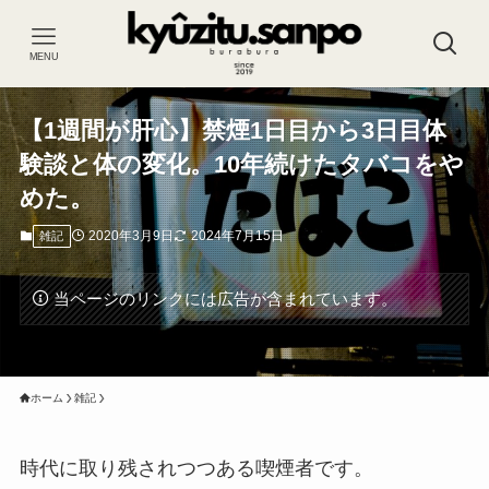
MENU
【1週間が肝心】禁煙1日目から3日目体
験談と体の変化。10年続けたタバコをや
めた。
2020年3月9日
2024年7月15日
雑記
当ページのリンクには広告が含まれています。
ホーム
雑記
時代に取り残されつつある喫煙者です。