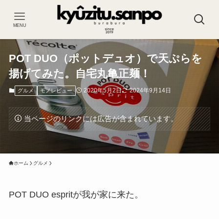
MENU
POT DUO（ポットデュオ）で天ぷらを
揚げてみた。自宅丸亀正麺！
2020年5月2日
2024年9月14日
グルメ
モノレビュー
当ページのリンクには広告が含まれています。
ホーム
グルメ
POT DUO espritが我が家に来た。