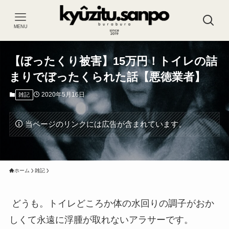
MENU
【ぼったくり被害】15万円！トイレの詰
まりでぼったくられた話【悪徳業者】
2020年5月16日
雑記
当ページのリンクには広告が含まれています。
ホーム
雑記
どうも。トイレどころか体の水回りの調子がおか
しくて永遠に浮腫が取れないアラサーです。