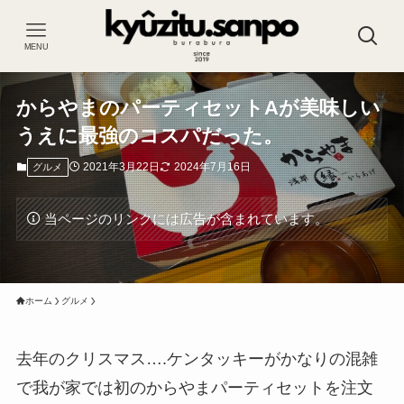
MENU
からやまのパーティセットAが美味しい
うえに最強のコスパだった。
2021年3月22日
2024年7月16日
グルメ
当ページのリンクには広告が含まれています。
ホーム
グルメ
去年のクリスマス….ケンタッキーがかなりの混雑
で我が家では初のからやまパーティセットを注文