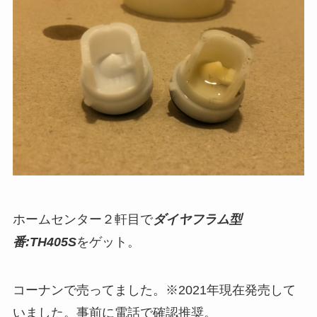
ホームセンター２軒目で
ダイヤフラム型
番:TH405S
をゲット。
コーナンで売ってました。※2021年現在発売して
いました。事前に電話で確認推奨。