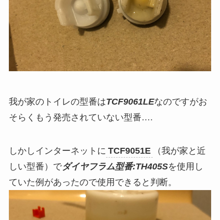
我が家のトイレの型番は
TCF9061LE
なのですがお
そらくもう発売されていない型番….
しかしインターネットに
TCF9051E
（我が家と近
しい型番）で
ダイヤフラム型番:TH405S
を使用し
ていた例があったので使用できると判断。