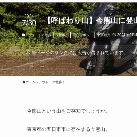
2024
【呼ばわり山】今熊山に登
7/30
2021年9月
アウトドア散歩
探検散歩
面白スポット
東京観光
当ページのリンクには広告が含まれています。
ホーム
アウトドア散歩
今熊山という山をご存知でしょうか。
東京都の五日市市に存在する今熊山。