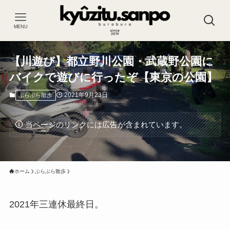
MENU
【川遊び】都立野川公園・武蔵野公園に
バイクで遊びに行ったぞ【東京の公園】
2021年9月23日
ぶらぶら散歩
当ページのリンクには広告が含まれています。
ホーム
ぶらぶら散歩
2021年三連休最終日。