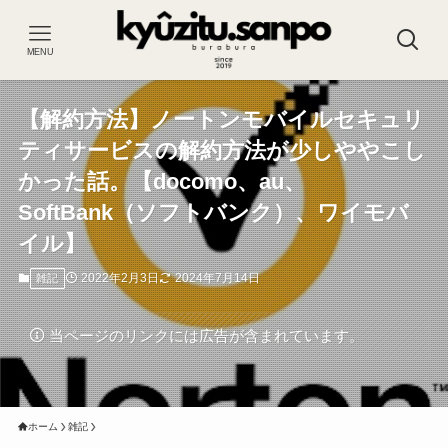
MENU
【解約方法】ノートンモバイルセキュリ
ティサービスの解約方法が少しややこし
かった話。【docomo、au、
SoftBank（ソフトバンク）、ワイモバ
イル】
2022年2月3日
2024年7月14日
雑記
当ページのリンクには広告が含まれています。
ホーム
雑記