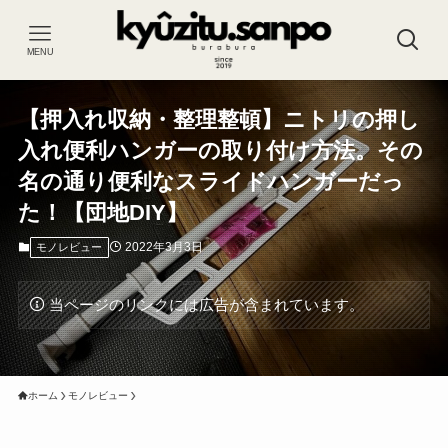
MENU
【押入れ収納・整理整頓】ニトリの押し
入れ便利ハンガーの取り付け方法。その
名の通り便利なスライドハンガーだっ
た！【団地DIY】
2022年3月3日
モノレビュー
当ページのリンクには広告が含まれています。
ホーム
モノレビュー