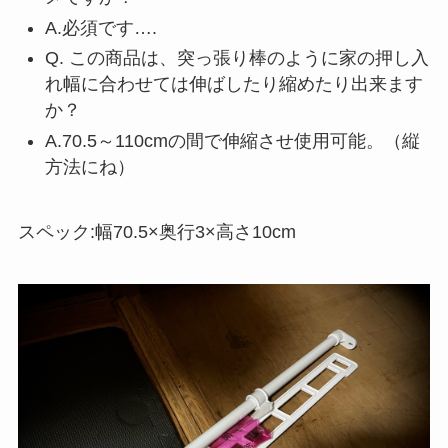
A.必須です….
Q. この商品は、突っ張り棒のように家の押し入
れ幅に合わせては伸ばしたり縮めたり出来ます
か？
A.70.5～110cmの間で伸縮させ使用可能。（縦
方法にね）
スペック:幅70.5×奥行3×高さ10cm