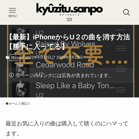
MENU
【最新】iPhoneからU２の曲を消す方法
【勝手に入ってる】
2022年9月13日
2024年7月13日
雑記
当ページのリンクには広告が含まれています。
ホーム
雑記
最近お気に入りの曲は購入して聴くのにハマって
ます。