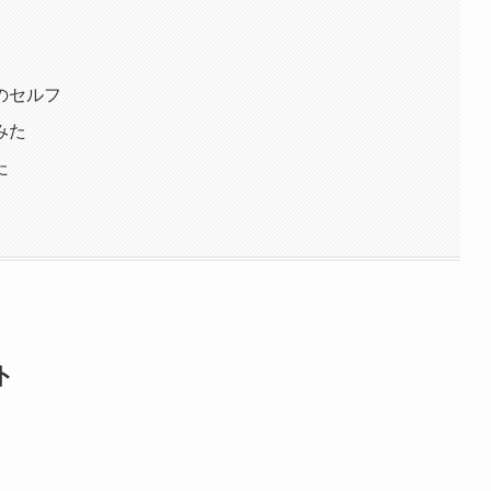
円
のセルフ
みた
た
ト