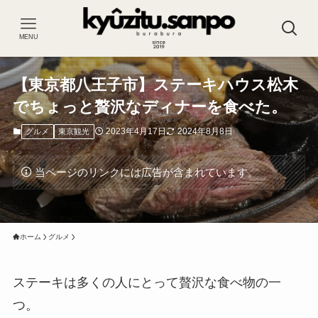
MENU
【東京都八王子市】ステーキハウス松木
でちょっと贅沢なディナーを食べた。
2023年4月17日
2024年8月8日
グルメ
東京観光
当ページのリンクには広告が含まれています。
ホーム
グルメ
ステーキは多くの人にとって贅沢な食べ物の一
つ。