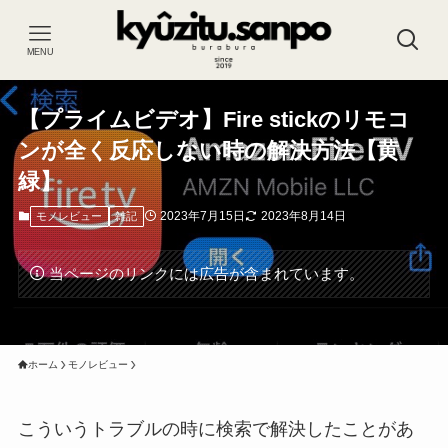
MENU
【プライムビデオ】Fire stickのリモコ
ンが全く反応しない時の解決方法【黄
緑】
2023年7月15日
2023年8月14日
モノレビュー
雑記
当ページのリンクには広告が含まれています。
ホーム
モノレビュー
こういうトラブルの時に検索で解決したことがあ