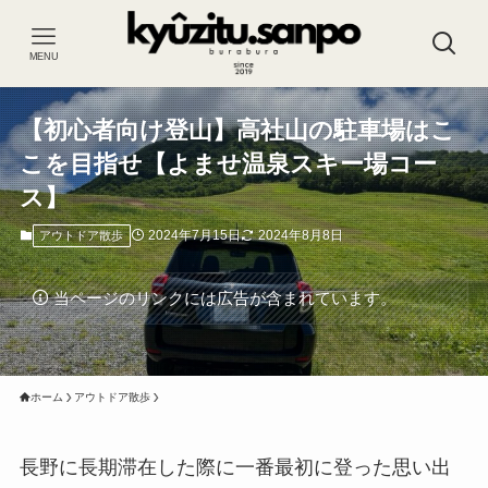
MENU
【初心者向け登山】高社山の駐車場はこ
こを目指せ【よませ温泉スキー場コー
ス】
2024年7月15日
2024年8月8日
アウトドア散歩
当ページのリンクには広告が含まれています。
ホーム
アウトドア散歩
長野に長期滞在した際に一番最初に登った思い出