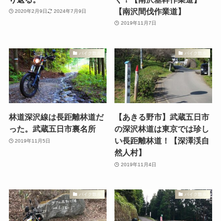
【南沢間伐作業道】
2020年2月9日
2024年7月9日
2019年11月7日
バイク散歩
バイク散歩
林道深沢線は長距離林道だ
【あきる野市】武蔵五日市
った。武蔵五日市裏名所
の深沢林道は東京では珍し
い長距離林道！【深澤渓自
2019年11月5日
然人村】
2019年11月4日
バイク散歩
バイク散歩