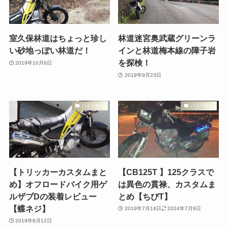
室久保林道はちょっと珍し
林道迷宮奥武蔵グリーンラ
い砂地っぽい林道だ！
インと林道梅本線の障子岩
を探検！
2019年10月8日
2019年9月23日
バイク散歩
バイク散歩
【トリッカーカスタムまと
【CB125T 】125クラスで
め】オフロードバイク用ゲ
は異色の貫禄、カスタムま
ルザブDの装着レビュー
とめ【ちびT】
【蝶ネジ】
2019年7月14日
2024年7月9日
2019年8月12日