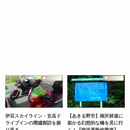
バイク散歩
バイク散歩
伊豆スカイライン・玄岳ド
【あきる野市】南沢林道に
ライブインの廃墟探訪を振
架かる幻想的な橋を見に行
り返る。
く！【南沢基幹作業道】