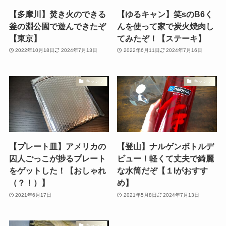
【多摩川】焚き火のできる
【ゆるキャン】笑sのB6く
釜の淵公園で遊んできたぞ
んを使って家で炭火焼肉し
【東京】
てみたぞ！【ステーキ】
2022年10月18日
2024年7月13日
2022年6月11日
2024年7月16日
キャンプ
キャンプ
【プレート皿】アメリカの
【登山】ナルゲンボトルデ
囚人ごっこが捗るプレート
ビュー！軽くて丈夫で綺麗
をゲットした！【おしゃれ
な水筒だぞ【１lがおすす
（？！）】
め】
2021年6月17日
2021年5月8日
2024年7月13日
キャンプ