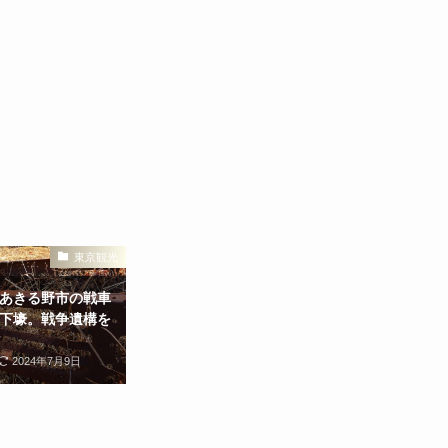
東京観光
あきる野市の戦車
下壕。戦争遺構を
2024年7月9日