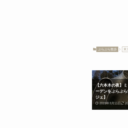
ぶらぶら散歩
東
【六本木の夜】ミ
ーデンをぶらぶら
ジェ】
2019年3月11日
2