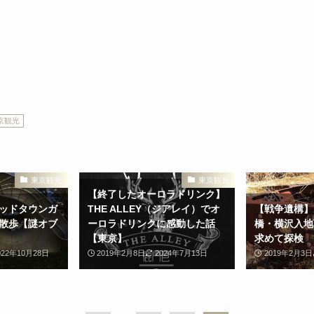
京観光
東京観光
東京観光
【終了したオーロラドリンク】
ッドタウンガ
THE ALLEY（ジアレイ）でオ
【戦争遺構】
散歩【謎オブ
ーロラドリンクに感動した話
橋・横沢入地
【東京】
求めて探検
022年10月28日
2019年2月8日
2024年7月13日
2019年2月3日