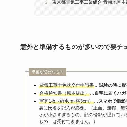
東京都電気工事工業組合 青梅地区本
意外と準備するものが多いので要チ
準備が必要なもの
電気工事士免状交付申請書
…
試験の時に配
合格通知書（原本提出）
…
自宅に届くハガ
写真1枚（縦4cm×横3cm）
…
スマホで撮影
裏に氏名を記入が必要。（正面、無帽、無
さが小さすぎるもの、顔の輪郭が隠れてい
もの、は受付できません。）