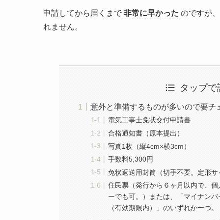
申請してから届くまで
非常に早かった
のですが、
れません。
タップで
意外と準備するものが多いので要チ
電気工事士免状交付申請書
合格通知書（原本提出）
写真1枚（縦4cm×横3cm）
手数料5,300円
免状返送用封筒（切手不要。定形サ
住民票（発行から６ヶ月以内で、個
ーでも可。）または、「マイナンバ
（有効期限内）」のいずれか一つ。