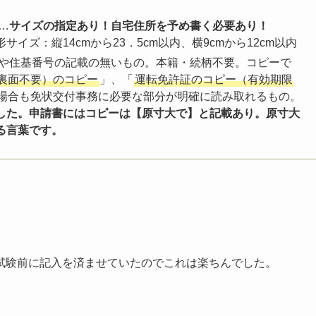
…
サイズの指定あり！自宅住所を予め書く必要あり！
ズ：縦14cmから23．5cm以内、横9cmから12cm以内
や住基番号の記載の無いもの。本籍・続柄不要。コピーで
裏面不要）のコピー
」、「
運転免許証のコピー（有効期限
場合も免状交付事務に必要な部分が明確に読み取れるもの。
した。申請書にはコピーは【原寸大で】と記載あり。原寸大
る言葉です。
試験前に記入を済ませていたのでこれは楽ちんでした。