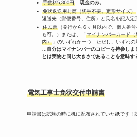
手数料5,300円
…
現金のみ。
免状返送用封筒（切手不要。定形サイズ）
返送先（郵便番号、住所）と氏名を記入定形サイ
住民票
（発行から６ヶ月以内で、個人番号
も可。）または、「
マイナンバーカード（
内）
」のいずれか一つ。ただし、いずれの
…
自分はマイナンバーのコピーを持参しま
とは実物と同じ大きさであることを意味す
電気工事士免状交付申請書
申請書は試験の時に机に配布されていた紙です！