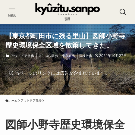
MENU
【東京都町田市に残る里山】図師小野寺
歴史環境保全区域を散策してきた。
2024年10月27日
アウトドア散歩
ぶらぶら散歩
東京観光
探検散歩
当ページのリンクには広告が含まれています。
ホーム
アウトドア散歩
図師小野寺歴史環境保全