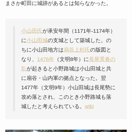
まさか町田に城跡があるとは知らなかった。
小山田氏
が承安年間（1171年-1174年）
に
小山田城
の支城として築城した。の
ちに小山田地方は
扇谷上杉氏
の版図と
なり、
1476年
（文明8年）に
長尾景春の
乱
が起きると小野路城は小山田城と共
に扇谷・山内軍の拠点となった。翌
1477年（文明9年）小山田城は長尾勢に
攻め落とされ、このとき小野路城も落
城したと考えられている。
wiki