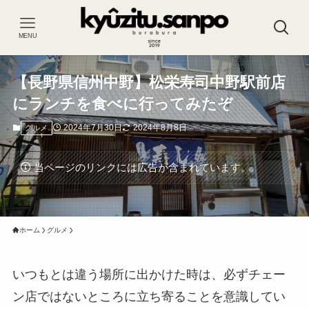
MENU
【長野県信州中野】松栄寿司中野駅前店
にランチを食べに行ってみたぞ
2024年7月30日
2024年8月8日
グルメ
当ページのリンクには広告が含まれています。
ホーム
グルメ
いつもとは違う場所に出かけた時は、必ずチェー
ン店ではないところに立ち寄ることを意識してい