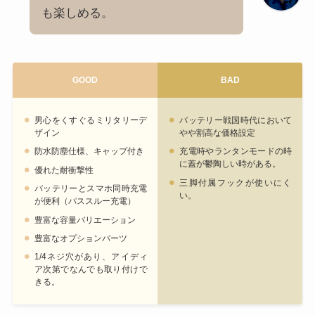
も楽しめる。
GOOD
BAD
男心をくすぐるミリタリーデ
バッテリー戦国時代において
ザイン
やや割高な価格設定
防水防塵仕様、キャップ付き
充電時やランタンモードの時
に蓋が鬱陶しい時がある。
優れた耐衝撃性
三脚付属フックが使いにく
バッテリーとスマホ同時充電
い。
が便利（パススルー充電）
豊富な容量バリエーション
豊富なオプションパーツ
1/4ネジ穴があり、アイディ
ア次第でなんでも取り付けで
きる。