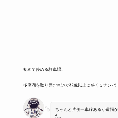
初めて停める駐車場。
多摩湖を取り囲む車道が想像以上に狭く３ナンバ
ちゃんと片側一車線あるが道幅
た。