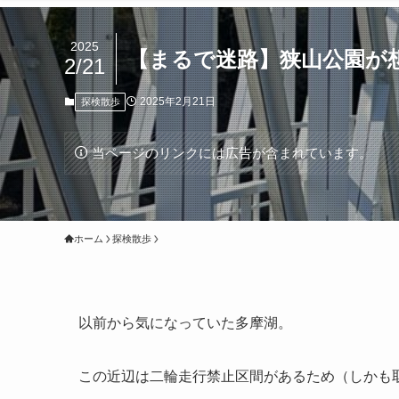
2025
【まるで迷路】狭山公園が
2/21
2025年2月21日
探検散歩
当ページのリンクには広告が含まれています。
ホーム
探検散歩
以前から気になっていた多摩湖。
この近辺は二輪走行禁止区間があるため（しかも