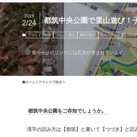
2019
都筑中央公園で里山遊び！
2/24
201
アウトドア散歩
ぶらぶら散歩
神奈川観光
面白スポット
当ページのリンクには広告が含まれています。
ホーム
アウトドア散歩
都筑中央公園をご存知でしょうか。
漢字の読み方は【都筑】と書いて【つづき】と読