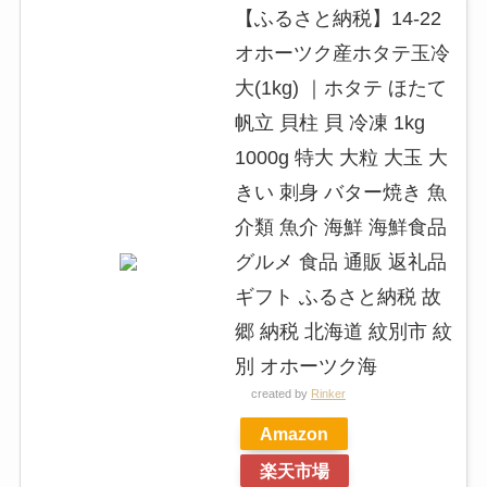
【ふるさと納税】14-22
オホーツク産ホタテ玉冷
大(1kg) ｜ホタテ ほたて
帆立 貝柱 貝 冷凍 1kg
1000g 特大 大粒 大玉 大
きい 刺身 バター焼き 魚
介類 魚介 海鮮 海鮮食品
グルメ 食品 通販 返礼品
ギフト ふるさと納税 故
郷 納税 北海道 紋別市 紋
別 オホーツク海
created by
Rinker
Amazon
楽天市場