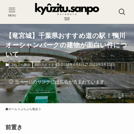
MENU
【竜宮城】千葉県おすすめ道の駅！鴨川
オーシャンパークの建物が面白い件につ
いて
2019年4月6日
2023年3月21日
ぶらぶら散歩
面白スポット
当ページのリンクには広告が含まれています。
ホーム
ぶらぶら散歩
前置き