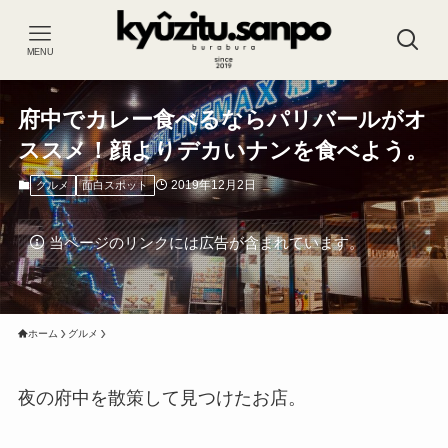
MENU
府中でカレー食べるならパリバールがオ
ススメ！顔よりデカいナンを食べよう。
2019年12月2日
グルメ
面白スポット
当ページのリンクには広告が含まれています。
ホーム
グルメ
夜の府中を散策して見つけたお店。