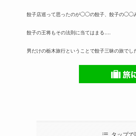
1回目はまさしのぎょうざこと餃子専門店正嗣
大谷資料館からほどよく近くお昼休みもないので
結構お昼過ぎ〜夜まで閉店の店も多いんだよね。
餃子店巡って思ったのが◯◯の餃子、餃子の◯◯
餃子の王将もその法則に当てはまる….