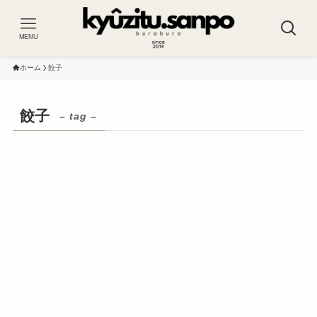
MENU
ホーム
餃子
餃子
– tag –