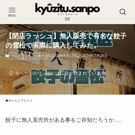
MENU
【閉店ラッシュ】無人販売で有名な餃子
の雪松で実際に購入してみた。
2020年9月17日
2024年7月14日
グルメ
ぶらぶら散歩
当ページのリンクには広告が含まれています。
ホーム
グルメ
餃子に無人直売所がある事をご存知だろうか….