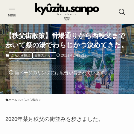
MENU
【秩父街散策】番場通りから西秩父まで
歩いて祭の湯でわらじかつ決めてきた。
2021年1月12日
ぶらぶら散歩
面白スポット
当ページのリンクには広告が含まれています。
ホーム
ぶらぶら散歩
2020年某月秩父の街並みを歩きました。