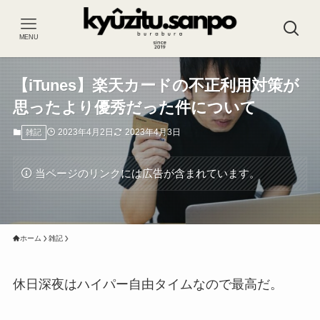
MENU
【iTunes】楽天カードの不正利用対策が
思ったより優秀だった件について
2023年4月2日
2023年4月3日
雑記
当ページのリンクには広告が含まれています。
ホーム
雑記
休日深夜はハイパー自由タイムなので最高だ。