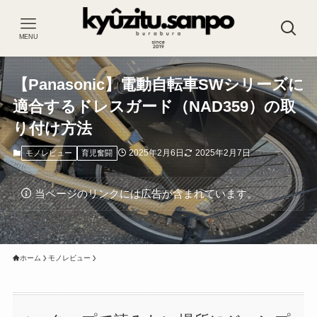
MENU
【Panasonic】電動自転車SWシリーズに
適合するドレスガード（NAD359）の取
り付け方法
2025年2月6日
2025年2月7日
モノレビュー
育児奮闘
当ページのリンクには広告が含まれています。
ホーム
モノレビュー