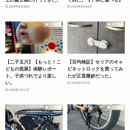
2025年8月28日
2025年8月24日
育児奮闘
育児奮闘
【二子玉川】【もっと！こ
【百均検証】セリアのキャ
どもの視展】体験レポー
ビネットロックを買ってみ
ト。子供づれでより楽し
たが正直微妙だった。
い。
2025年2月7日
2025年2月17日
育児奮闘
育児奮闘