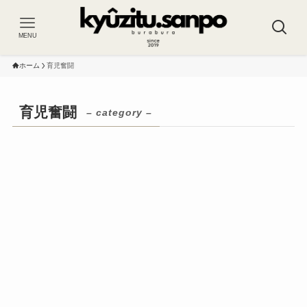
MENU
ホーム
育児奮闘
育児奮闘
– category –