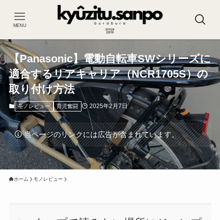
MENU
【Panasonic】電動自転車SWシリーズに
適合するリアキャリア（NCR1705S）の
取り付け方法
2025年2月7日
モノレビュー
育児奮闘
当ページのリンクには広告が含まれています。
ホーム
モノレビュー