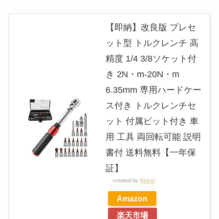
【即納】改良版 プレセ
ット型 トルクレンチ 高
精度 1/4 3/8ソケット付
き 2N・m-20N・m
6.35mm 専用ハードケー
ス付き トルクレンチセ
ット 付属ビット付き 車
用 工具 両回転可能 説明
書付 送料無料【一年保
証】
created by
Rinker
Amazon
楽天市場