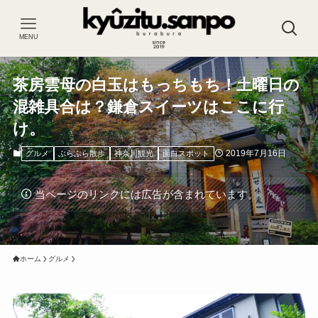
MENU
茶房雲母の白玉はもっちもち！土曜日の
混雑具合は？鎌倉スイーツはここに行
け。
2019年7月16日
グルメ
ぶらぶら散歩
神奈川観光
面白スポット
当ページのリンクには広告が含まれています。
ホーム
グルメ