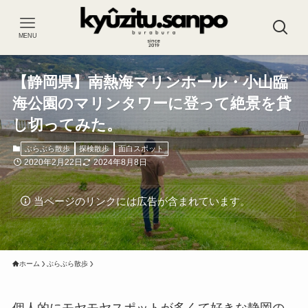
MENU
【静岡県】南熱海マリンホール・小山臨
海公園のマリンタワーに登って絶景を貸
し切ってみた。
ぶらぶら散歩
探検散歩
面白スポット
2020年2月22日
2024年8月8日
当ページのリンクには広告が含まれています。
ホーム
ぶらぶら散歩