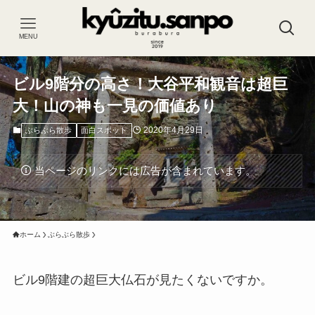
MENU
ビル9階分の高さ！大谷平和観音は超巨
大！山の神も一見の価値あり
2020年4月29日
ぶらぶら散歩
面白スポット
当ページのリンクには広告が含まれています。
ホーム
ぶらぶら散歩
ビル9階建の超巨大仏石が見たくないですか。