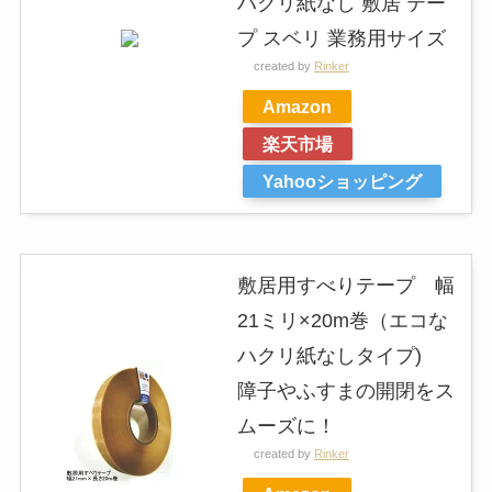
ハクリ紙なし 敷居 テー
プ スベリ 業務用サイズ
created by
Rinker
Amazon
楽天市場
Yahooショッピング
敷居用すべりテープ 幅
21ミリ×20m巻（エコな
ハクリ紙なしタイプ)
障子やふすまの開閉をス
ムーズに！
created by
Rinker