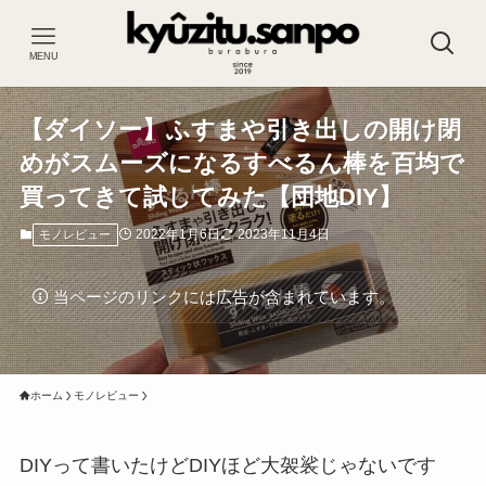
MENU
【ダイソー】ふすまや引き出しの開け閉
めがスムーズになるすべるん棒を百均で
買ってきて試してみた【団地DIY】
2022年1月6日
2023年11月4日
モノレビュー
当ページのリンクには広告が含まれています。
ホーム
モノレビュー
DIYって書いたけどDIYほど大袈裟じゃないです