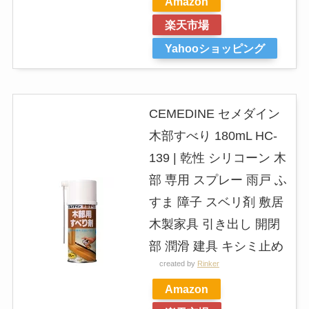
Amazon
楽天市場
Yahooショッピング
CEMEDINE セメダイン
木部すべり 180mL HC-
139 | 乾性 シリコーン 木
部 専用 スプレー 雨戸 ふ
すま 障子 スベリ剤 敷居
木製家具 引き出し 開閉
部 潤滑 建具 キシミ止め
created by
Rinker
Amazon