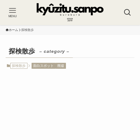
MENU
ホーム
探検散歩
探検散歩
– category –
探検散歩
面白スポット
廃墟