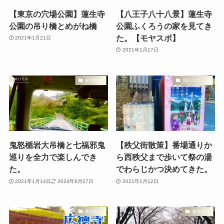
【東京の穴場公園】蓮生寺
【八王子八十八景】蓮生寺
公園の吊り橋とめがね橋
公園ふくろうの家を見てき
た。【モヤスポ】
2021年1月21日
2021年1月17日
探検散歩
面白スポット
鬼怒楯岩大吊橋と七福邪鬼
【秩父街散策】番場通りか
巡りを全力で楽しんでき
ら西秩父まで歩いて祭の湯
た。
でわらじかつ決めてきた。
2021年1月14日
2024年6月27日
2021年1月12日
東京観光
東京観光