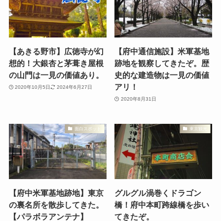
【あきる野市】広徳寺が幻
【府中通信施設】米軍基地
想的！大銀杏と茅葺き屋根
跡地を観察してきたぞ。歴
の山門は一見の価値あり。
史的な建造物は一見の価値
アリ！
2020年10月5日
2024年6月27日
2020年8月31日
面白スポット
東京観光
【府中米軍基地跡地】東京
グルグル渦巻くドラゴン
の裏名所を散歩してきた。
橋！府中本町跨線橋を歩い
【パラボラアンテナ】
てきたぞ。