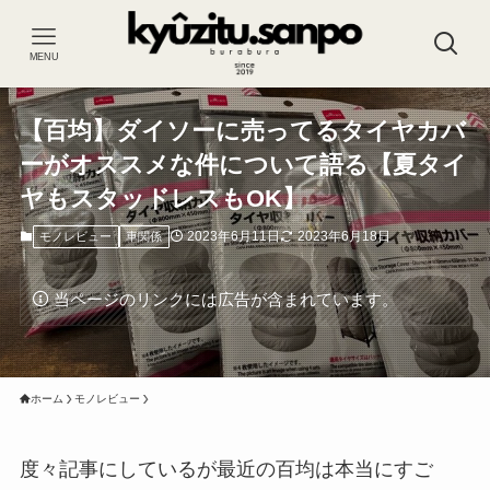
MENU
【百均】ダイソーに売ってるタイヤカバ
ーがオススメな件について語る【夏タイ
ヤもスタッドレスもOK】
2023年6月11日
2023年6月18日
モノレビュー
車関係
当ページのリンクには広告が含まれています。
ホーム
モノレビュー
度々記事にしているが最近の百均は本当にすご