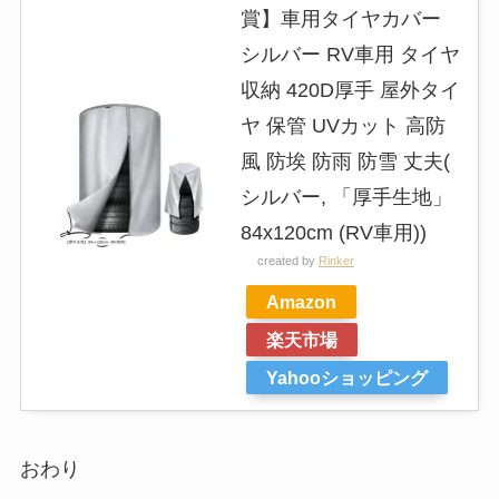
賞】車用タイヤカバー
シルバー RV車用 タイヤ
収納 420D厚手 屋外タイ
ヤ 保管 UVカット 高防
風 防埃 防雨 防雪 丈夫(
シルバー, 「厚手生地」
84x120cm (RV車用))
created by
Rinker
Amazon
楽天市場
Yahooショッピング
おわり