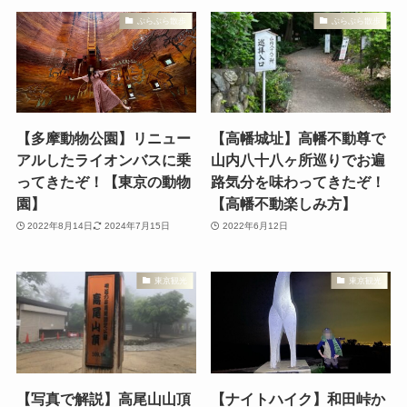
ぶらぶら散歩
ぶらぶら散歩
【多摩動物公園】リニュー
【高幡城址】高幡不動尊で
アルしたライオンバスに乗
山内八十八ヶ所巡りでお遍
ってきたぞ！【東京の動物
路気分を味わってきたぞ！
園】
【高幡不動楽しみ方】
2022年8月14日
2024年7月15日
2022年6月12日
東京観光
東京観光
【写真で解説】高尾山山頂
【ナイトハイク】和田峠か