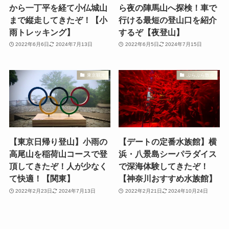
から一丁平を経て小仏城山
ら夜の陣馬山へ探検！車で
まで縦走してきたぞ！【小
行ける最短の登山口を紹介
雨トレッキング】
するぞ【夜登山】
2022年6月6日
2024年7月13日
2022年6月5日
2024年7月15日
東京観光
ぶらぶら散歩
【東京日帰り登山】小雨の
【デートの定番水族館】横
高尾山を稲荷山コースで登
浜・八景島シーパラダイス
頂してきたぞ！人が少なく
で深海体験してきたぞ！
て快適！【関東】
【神奈川おすすめ水族館】
2022年2月23日
2024年7月13日
2022年2月21日
2024年10月24日