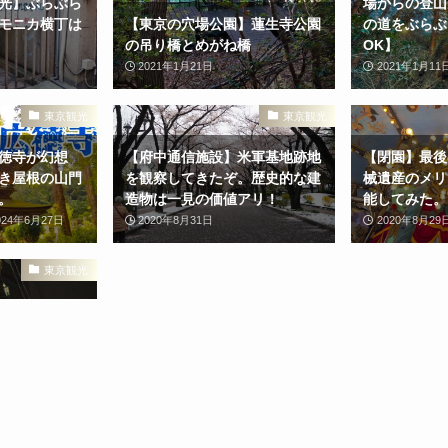
光】ぶらぶら
場からの登山
モニカ横丁は
【東京の穴場公園】蓮生寺公園
の道をぶらぶ
の吊り橋とめがね橋
OK】
2021年1月21日
2021年1月11
東京観光
東京観光
徳寺が幻想
【府中通信施設】米軍基地跡地
【閉園】最後
き屋根の山門
を観察してきたぞ。歴史的な建
械遺産のメリ
。
造物は一見の価値アリ！
能してみた。
024年6月27日
2020年8月31日
2020年8月29
東京観光
ラゴン橋！府
いてきたぞ。