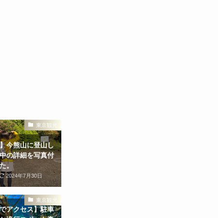
東京観光
】今熊山に登山し
中の詳細を写真付
た。
2024年7月30日
東京観光
でアクセス】駐車