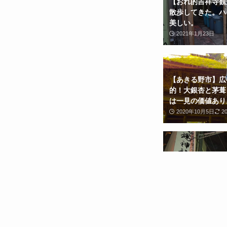
【おれ的吉祥寺観
散歩してきた。ハ
美しい。
2021年1月23日
【あきる野市】広
的！大銀杏と茅葺
は一見の価値あり
2020年10月5日
2
グルグル渦巻くド
中本町跨線橋を歩
2020年8月22日