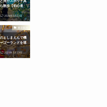
と滝行スポット真
ら散歩【初心者
日
2024年7月13日
東京観光
のとしまえんで機
ーゴーランドを堪
日
2024年7月13日