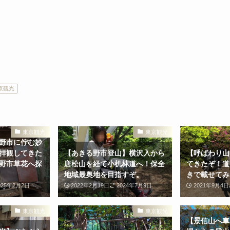
京観光
東京観光
東京観光
野市に佇む妙
拝観してきた
【あきる野市登山】横沢入から
【呼ばわり山
野市草花へ探
唐松山を経て小机林道へ！保全
てきたぞ！道
地域最奥地を目指すぞ。
きで載せてみ
025年2月2日
2022年2月19日
2024年7月9日
2021年9月4日
東京観光
東京観光
【景信山へ車