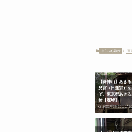
ぶらぶら散歩
東
【番神山】あきる
見宮（日蓮宗）を
ぞ。東京都あきる
検【廃墟】
2022年2月20日
2