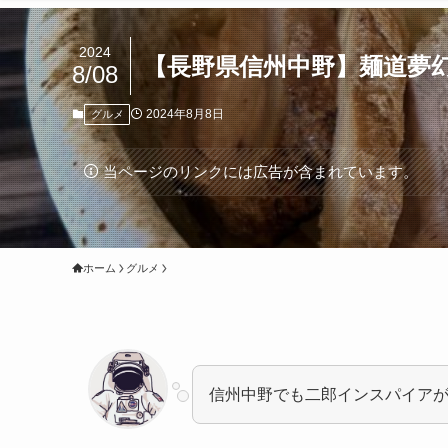
2024
【長野県信州中野】麺道夢
8/08
2024年8月8日
グルメ
当ページのリンクには広告が含まれています。
ホーム
グルメ
信州中野でも二郎インスパイア