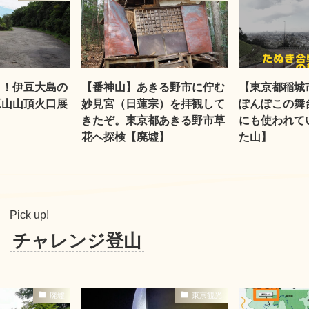
く！伊豆大島の
【番神山】あきる野市に佇む
【東京都稲城
原山山頂火口展
妙見宮（日蓮宗）を拝観して
ぽんぽこの舞
きたぞ。東京都あきる野市草
にも使われて
花へ探検【廃墟】
た山】
Pick up!
チャレンジ登山
廃墟
東京観光