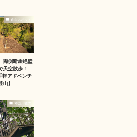
面白スポット
】両側断崖絶壁
で天空散歩！
お手軽アドベンチ
登山】
神奈川観光