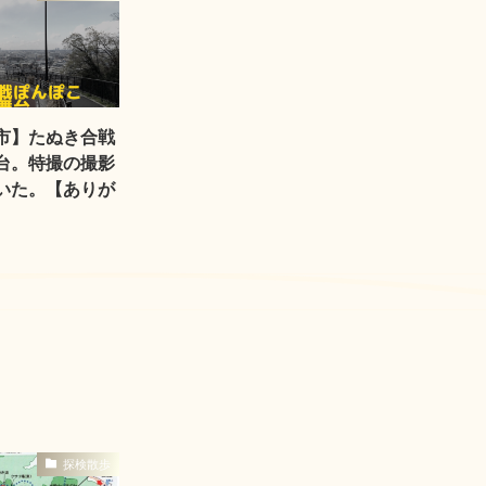
市】たぬき合戦
台。特撮の撮影
いた。【ありが
探検散歩