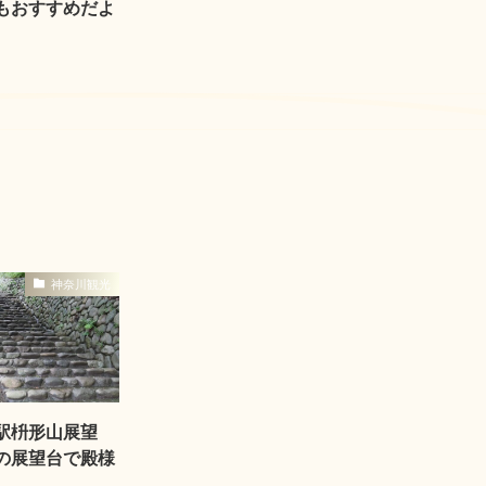
もおすすめだよ
神奈川観光
駅枡形山展望
の展望台で殿様
。