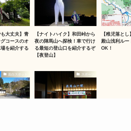
でも大丈夫】青
【ナイトハイク】和田峠から
【稚児落とし
ングコースのオ
夜の陣馬山へ探検！車で行け
殿山浅利ルー
車場を紹介する
る最短の登山口を紹介するぞ
OK！
【夜登山】
面白スポット
スポーツ
32番法性寺に
【ナイトハイク】夜の高尾山
に行ったらめち
に登ってきた！怖いけど楽し
ベンチャーだっ
い夜の散歩と閉鎖場所を確認