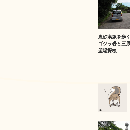
裏砂漠線を歩
ゴジラ岩と三
望場探検