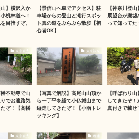
登山】横沢入か
【景信山へ車でアクセス】駐
【神奈川登山
て小机林道へ！
車場からの登山と滝行スポッ
展望台が廃墟
地を目指すぞ。
ト真の道をぶらぶら散歩【初
って知ってた
心者OK】
東京観光
東京観光
高幡不動尊で山
【写真で解説】高尾山山頂か
【呼ばわり山
巡りでお遍路気
ら一丁平を経て小仏城山まで
してきたぞ！
きたぞ！【高幡
縦走してきたぞ！【小雨トレ
真付きで載せ
】
ッキング】
東京観光
廃墟