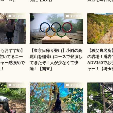
東京観光
東京観光
にもおすすめ】
【東京日帰り登山】小雨の高
【秩父裏名所
空いてるコー
尾山を稲荷山コースで登頂し
の岩場！兎岩
チャー感強めで
てきたぞ！人が少なくて快
ADV150で
適！
適！【関東】
ャー！【埼玉
東京観光
東京観光