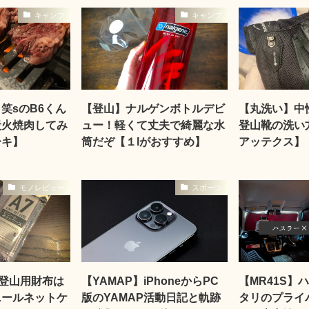
キャンプ
キャンプ
笑sのB6くん
【登山】ナルゲンボトルデビ
【丸洗い】中
炭火焼肉してみ
ュー！軽くて丈夫で綺麗な水
登山靴の洗い
ーキ】
筒だぞ【１lがおすすめ】
アッテクス】
モノレビュー
スポーツ
】登山用財布は
【YAMAP】iPhoneからPC
【MR41S】
ニールネットケ
版のYAMAP活動日記と軌跡
タリのプライ