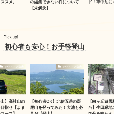
オススメ。
の編集できない件について
ド！車中泊に
【未解決】
Pick up!
初心者も安心！お手軽登山
アウトドア散歩
アウトドア散歩
登山】高社山の
【初心者OK】北信五岳の斑
【向ヶ丘遊園
を目指せ【よま
尾山を登ってみた！大池も必
台】生田緑地
場コース】
見だ【登山】
気分を味わえ