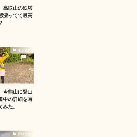
】高取山の鉄塔
感漂ってて最高
？
東京観光
】今熊山に登山
道中の詳細を写
てみた。
探検散歩