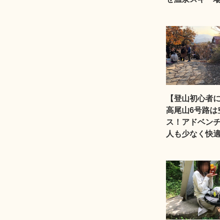
【登山初心者
高尾山6号路は
ス！アドベン
人も少なく快