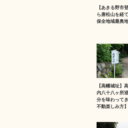
【あきる野市
ら唐松山を経
保全地域最奥
【高幡城址】
内八十八ヶ所
分を味わって
不動楽しみ方