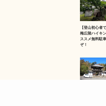
【登山初心者
梅丘陵ハイキ
ススメ無料駐
ぞ！
【奥の院】札所
御朱印を貰い
ゃくちゃアド